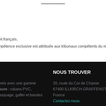
t français.
compétence exclusive est attribuée aux tribunaux compétents du 
NOUS TROUVER
nels avec une gamme
20, route du Cor de Chasse
esure
: rubans PVC,
67400 ILLKIRCH-GRAFFENS
asquage, gaffer et bandes
France
Contactez-nous