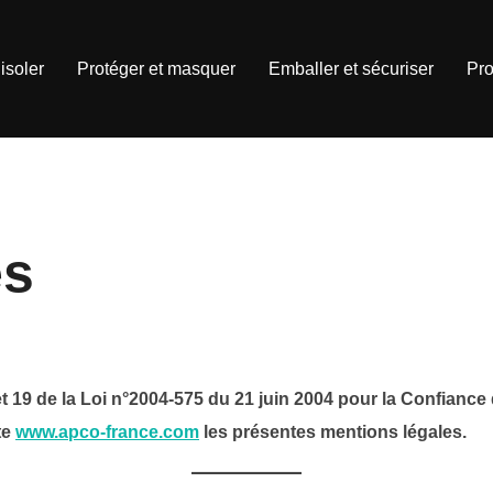
isoler
Protéger et masquer
Emballer et sécuriser
Pro
es
et 19 de la Loi n°2004-575 du 21 juin 2004 pour la Confiance
te
www.apco-france.com
les présentes mentions légales.