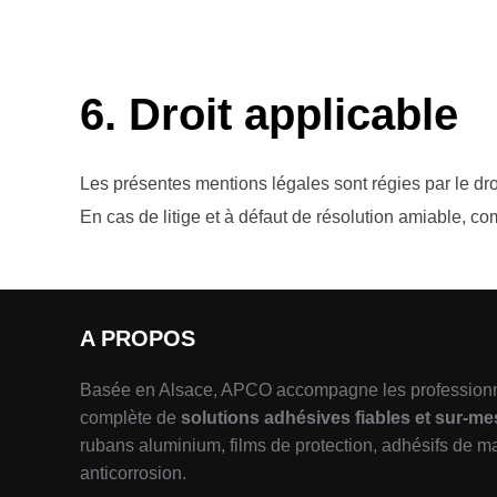
6. Droit applicable
Les présentes mentions légales sont régies par le droi
En cas de litige et à défaut de résolution amiable, 
A PROPOS
Basée en Alsace, APCO accompagne les profession
complète de
solutions adhésives fiables et sur-m
rubans aluminium, films de protection, adhésifs de m
anticorrosion.