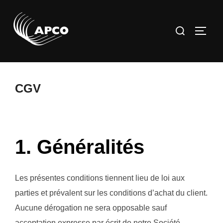
Aller
au
Rechercher :
PERM
contenu
CGV
1. Généralités
Les présentes conditions tiennent lieu de loi aux
parties et prévalent sur les conditions d’achat du client.
Aucune dérogation ne sera opposable sauf
acceptation expresse par écrit de notre Société.